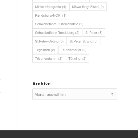
Miniaturfotografie
(4)
Möwe fängt Fisch
(2)
Rendsburg-NOK,
(1)
Schwebefähre Osterrönnfeld
(2)
Schwebefähre Rendsburg
(2)
St.Peter
(3)
St.Peter-Ording
(3)
St.Peter Strand
(5)
Tegelhörn
(2)
Teufelsmauer
(2)
Trischendamm
(2)
Tönning,
(2)
Archive