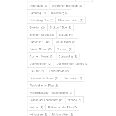
Arboretum
(2)
Arboretum Ellerhoop
(2)
Bamberg,
(2)
Bielenberg
(4)
Bielenberg Elbe
(3)
Blick nach oben,
(1)
Brokdorf
(2)
Brokdorf Elbe
(2)
Brokdorf Strand
(3)
Büsum,
(4)
Büsum 2013
(2)
Büsum Bilder
(2)
Büsum Strand
(2)
Cochem,
(2)
Cochem Mosel,
(3)
Composing
(2)
Dackelrennen
(2)
Dackelrennen Itzehoe
(3)
Die Stör
(2)
Eckernförde
(2)
Eckernförde Strand
(2)
Fischreiher
(2)
Fischreiher im Flug
(2)
Friedrichskoog Trischendamm
(2)
Glückstadt Leuchtturm
(2)
Itzehoe
(5)
Kollmar
(4)
Kollmar an der Elbe
(2)
Königssee
(2)
Miniaturbilder
(2)