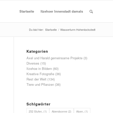
Startseite
Itzehoer Innenstadt damals
Du bist hier:
Startseite
/
Wasserturm Hohenlockstedt
Kategorien
Axel und Harald gemeinsame Projekte
(3)
Diverses
(15)
Itzehoe in Bildern
(60)
Kreative Fotografie
(36)
Rest der Welt
(134)
Tiere und Pflanzen
(36)
Schlgwörter
252 Stufen,
(1)
Abendsonne
(2)
Alsen,
(1)