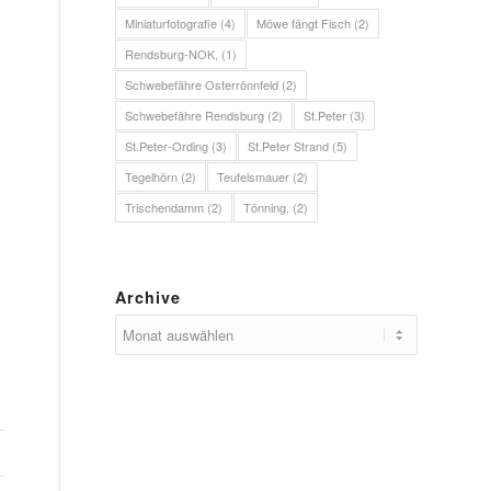
Miniaturfotografie
(4)
Möwe fängt Fisch
(2)
Rendsburg-NOK,
(1)
Schwebefähre Osterrönnfeld
(2)
Schwebefähre Rendsburg
(2)
St.Peter
(3)
St.Peter-Ording
(3)
St.Peter Strand
(5)
Tegelhörn
(2)
Teufelsmauer
(2)
Trischendamm
(2)
Tönning,
(2)
Archive