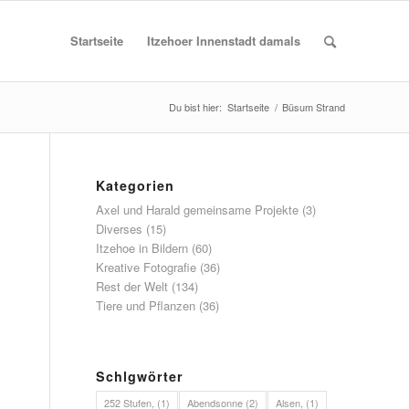
Startseite
Itzehoer Innenstadt damals
Du bist hier:
Startseite
/
Büsum Strand
Kategorien
Axel und Harald gemeinsame Projekte
(3)
Diverses
(15)
Itzehoe in Bildern
(60)
Kreative Fotografie
(36)
Rest der Welt
(134)
Tiere und Pflanzen
(36)
Schlgwörter
252 Stufen,
(1)
Abendsonne
(2)
Alsen,
(1)