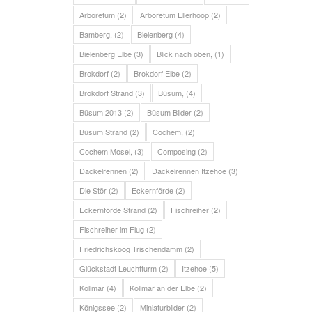
Arboretum
(2)
Arboretum Ellerhoop
(2)
Bamberg,
(2)
Bielenberg
(4)
Bielenberg Elbe
(3)
Blick nach oben,
(1)
Brokdorf
(2)
Brokdorf Elbe
(2)
Brokdorf Strand
(3)
Büsum,
(4)
Büsum 2013
(2)
Büsum Bilder
(2)
Büsum Strand
(2)
Cochem,
(2)
Cochem Mosel,
(3)
Composing
(2)
Dackelrennen
(2)
Dackelrennen Itzehoe
(3)
Die Stör
(2)
Eckernförde
(2)
Eckernförde Strand
(2)
Fischreiher
(2)
Fischreiher im Flug
(2)
Friedrichskoog Trischendamm
(2)
Glückstadt Leuchtturm
(2)
Itzehoe
(5)
Kollmar
(4)
Kollmar an der Elbe
(2)
Königssee
(2)
Miniaturbilder
(2)