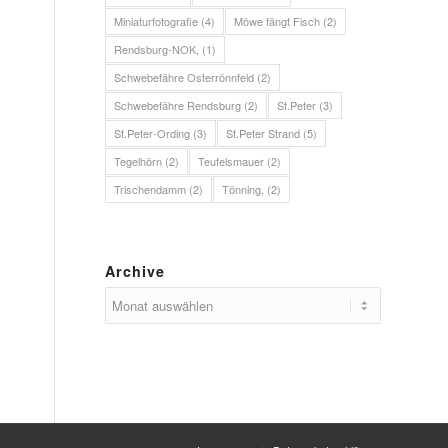
Miniaturfotografie
(4)
Möwe fängt Fisch
(2)
Rendsburg-NOK,
(1)
Schwebefähre Osterrönnfeld
(2)
Schwebefähre Rendsburg
(2)
St.Peter
(3)
St.Peter-Ording
(3)
St.Peter Strand
(5)
Tegelhörn
(2)
Teufelsmauer
(2)
Trischendamm
(2)
Tönning,
(2)
Archive