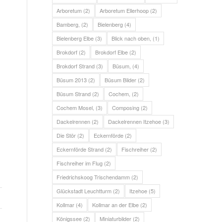
Arboretum
(2)
Arboretum Ellerhoop
(2)
Bamberg,
(2)
Bielenberg
(4)
Bielenberg Elbe
(3)
Blick nach oben,
(1)
Brokdorf
(2)
Brokdorf Elbe
(2)
Brokdorf Strand
(3)
Büsum,
(4)
Büsum 2013
(2)
Büsum Bilder
(2)
Büsum Strand
(2)
Cochem,
(2)
Cochem Mosel,
(3)
Composing
(2)
Dackelrennen
(2)
Dackelrennen Itzehoe
(3)
Die Stör
(2)
Eckernförde
(2)
Eckernförde Strand
(2)
Fischreiher
(2)
Fischreiher im Flug
(2)
Friedrichskoog Trischendamm
(2)
Glückstadt Leuchtturm
(2)
Itzehoe
(5)
Kollmar
(4)
Kollmar an der Elbe
(2)
Königssee
(2)
Miniaturbilder
(2)