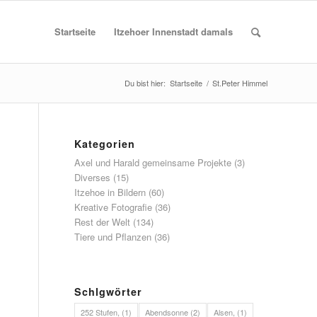
Startseite
Itzehoer Innenstadt damals
Du bist hier:
Startseite
/
St.Peter Himmel
Kategorien
Axel und Harald gemeinsame Projekte
(3)
Diverses
(15)
Itzehoe in Bildern
(60)
Kreative Fotografie
(36)
Rest der Welt
(134)
Tiere und Pflanzen
(36)
Schlgwörter
252 Stufen,
(1)
Abendsonne
(2)
Alsen,
(1)