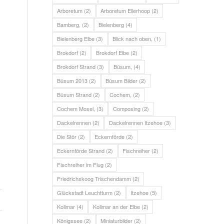
Arboretum
(2)
Arboretum Ellerhoop
(2)
Bamberg,
(2)
Bielenberg
(4)
Bielenberg Elbe
(3)
Blick nach oben,
(1)
Brokdorf
(2)
Brokdorf Elbe
(2)
Brokdorf Strand
(3)
Büsum,
(4)
Büsum 2013
(2)
Büsum Bilder
(2)
Büsum Strand
(2)
Cochem,
(2)
Cochem Mosel,
(3)
Composing
(2)
Dackelrennen
(2)
Dackelrennen Itzehoe
(3)
Die Stör
(2)
Eckernförde
(2)
Eckernförde Strand
(2)
Fischreiher
(2)
Fischreiher im Flug
(2)
Friedrichskoog Trischendamm
(2)
Glückstadt Leuchtturm
(2)
Itzehoe
(5)
Kollmar
(4)
Kollmar an der Elbe
(2)
Königssee
(2)
Miniaturbilder
(2)