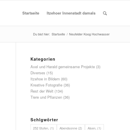
Startseite
Itzehoer Innenstadt damals
Du bist hier:
Startseite
/
Neufelder Koog Hochwasser
Kategorien
Axel und Harald gemeinsame Projekte
(3)
Diverses
(15)
Itzehoe in Bildern
(60)
Kreative Fotografie
(36)
Rest der Welt
(134)
Tiere und Pflanzen
(36)
Schlgwörter
252 Stufen,
(1)
Abendsonne
(2)
Alsen,
(1)