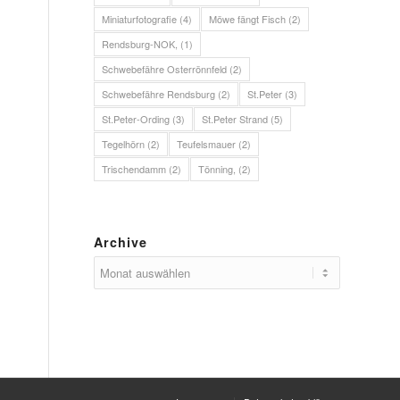
Miniaturfotografie
(4)
Möwe fängt Fisch
(2)
Rendsburg-NOK,
(1)
Schwebefähre Osterrönnfeld
(2)
Schwebefähre Rendsburg
(2)
St.Peter
(3)
St.Peter-Ording
(3)
St.Peter Strand
(5)
Tegelhörn
(2)
Teufelsmauer
(2)
Trischendamm
(2)
Tönning,
(2)
Archive