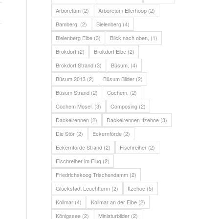
Arboretum
(2)
Arboretum Ellerhoop
(2)
Bamberg,
(2)
Bielenberg
(4)
Bielenberg Elbe
(3)
Blick nach oben,
(1)
Brokdorf
(2)
Brokdorf Elbe
(2)
Brokdorf Strand
(3)
Büsum,
(4)
Büsum 2013
(2)
Büsum Bilder
(2)
Büsum Strand
(2)
Cochem,
(2)
Cochem Mosel,
(3)
Composing
(2)
Dackelrennen
(2)
Dackelrennen Itzehoe
(3)
Die Stör
(2)
Eckernförde
(2)
Eckernförde Strand
(2)
Fischreiher
(2)
Fischreiher im Flug
(2)
Friedrichskoog Trischendamm
(2)
Glückstadt Leuchtturm
(2)
Itzehoe
(5)
Kollmar
(4)
Kollmar an der Elbe
(2)
Königssee
(2)
Miniaturbilder
(2)