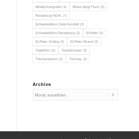
Miniaturfotografie
(4)
Möwe fängt Fisch
(2)
Rendsburg-NOK,
(1)
Schwebefähre Osterrönnfeld
(2)
Schwebefähre Rendsburg
(2)
St.Peter
(3)
St.Peter-Ording
(3)
St.Peter Strand
(5)
Tegelhörn
(2)
Teufelsmauer
(2)
Trischendamm
(2)
Tönning,
(2)
Archive