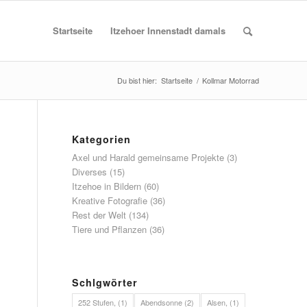
Startseite
Itzehoer Innenstadt damals
Du bist hier:
Startseite
/
Kollmar Motorrad
Kategorien
Axel und Harald gemeinsame Projekte
(3)
Diverses
(15)
Itzehoe in Bildern
(60)
Kreative Fotografie
(36)
Rest der Welt
(134)
Tiere und Pflanzen
(36)
Schlgwörter
252 Stufen,
(1)
Abendsonne
(2)
Alsen,
(1)