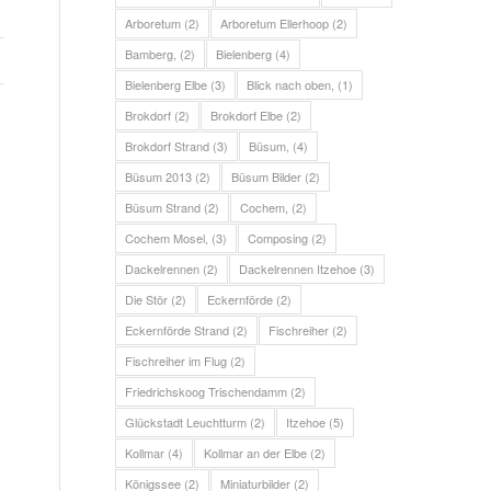
Arboretum
(2)
Arboretum Ellerhoop
(2)
Bamberg,
(2)
Bielenberg
(4)
Bielenberg Elbe
(3)
Blick nach oben,
(1)
Brokdorf
(2)
Brokdorf Elbe
(2)
Brokdorf Strand
(3)
Büsum,
(4)
Büsum 2013
(2)
Büsum Bilder
(2)
Büsum Strand
(2)
Cochem,
(2)
Cochem Mosel,
(3)
Composing
(2)
Dackelrennen
(2)
Dackelrennen Itzehoe
(3)
Die Stör
(2)
Eckernförde
(2)
Eckernförde Strand
(2)
Fischreiher
(2)
Fischreiher im Flug
(2)
Friedrichskoog Trischendamm
(2)
Glückstadt Leuchtturm
(2)
Itzehoe
(5)
Kollmar
(4)
Kollmar an der Elbe
(2)
Königssee
(2)
Miniaturbilder
(2)