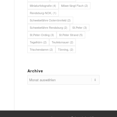
Miniaturfotografie
(4)
Möwe fängt Fisch
(2)
Rendsburg-NOK,
(1)
Schwebefähre Osterrönnfeld
(2)
Schwebefähre Rendsburg
(2)
St.Peter
(3)
St.Peter-Ording
(3)
St.Peter Strand
(5)
Tegelhörn
(2)
Teufelsmauer
(2)
Trischendamm
(2)
Tönning,
(2)
Archive