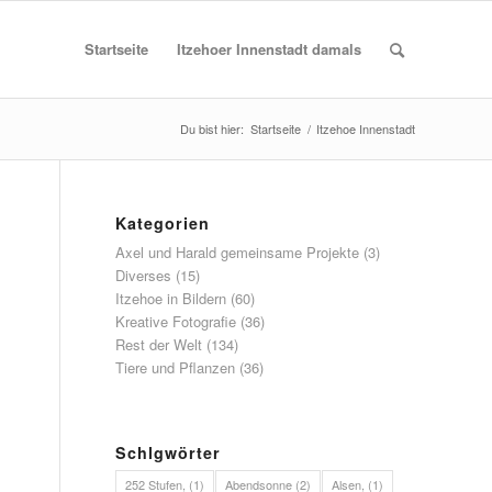
Startseite
Itzehoer Innenstadt damals
Du bist hier:
Startseite
/
Itzehoe Innenstadt
Kategorien
Axel und Harald gemeinsame Projekte
(3)
Diverses
(15)
Itzehoe in Bildern
(60)
Kreative Fotografie
(36)
Rest der Welt
(134)
Tiere und Pflanzen
(36)
Schlgwörter
252 Stufen,
(1)
Abendsonne
(2)
Alsen,
(1)