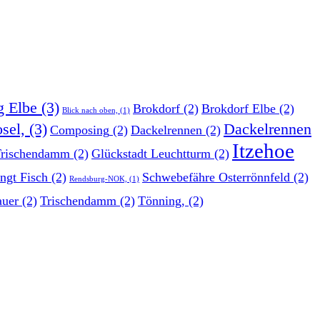
g Elbe
(3)
Brokdorf
(2)
Brokdorf Elbe
(2)
Blick nach oben,
(1)
sel,
(3)
Dackelrennen
Composing
(2)
Dackelrennen
(2)
Itzehoe
Trischendamm
(2)
Glückstadt Leuchtturm
(2)
ngt Fisch
(2)
Schwebefähre Osterrönnfeld
(2)
Rendsburg-NOK,
(1)
auer
(2)
Trischendamm
(2)
Tönning,
(2)