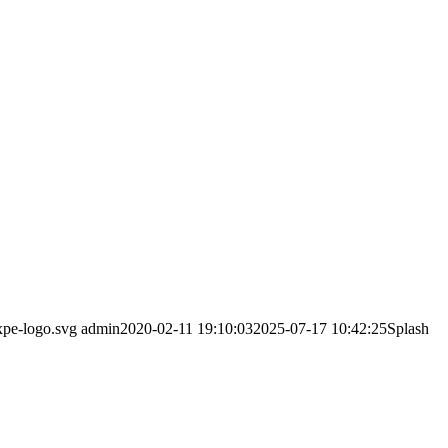
xpe-logo.svg
admin
2020-02-11 19:10:03
2025-07-17 10:42:25
Splash