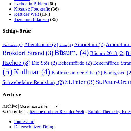
Itzehoe in Bildern
(60)
Kreative Fotografie
(36)
Rest der Welt
(134)
Tiere und Pflanzen
(36)
Schlgwörter
Abendsonne
(2)
Arboretum
(2)
Arboretum 
252 Stufen,
(1)
Alsen,
(1)
Büsum,
(4)
Brokdorf Strand
(3)
Büsum 2013
(2)
Bü
Itzehoe
(3)
Die Stör
(2)
Eckernförde
(2)
Eckernförde Stra
(5)
Kollmar
(4)
Kollmar an der Elbe
(2)
Königssee
(2
St.Peter
(3)
St.Peter-Ordi
Schwebefähre Rendsburg
(2)
Archive
Archive
© Copyright -
Itzehoe und der Rest der Welt
-
Enfold Theme by Kries
Impressum
Datenschutzerklärung