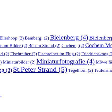
Bielenberg
(4)
Bielenber
Ellerhoop
(2)
Bamberg,
(2)
Cochem Mo
sum Bilder
(2)
Büsum Strand
(2)
Cochem,
(2)
nd
(2)
Fischreiher
(2)
Fischreiher im Flug
(2)
Friedrichskoog 
Miniaturfotografie
(4)
)
Miniaturbilder
(2)
Möwe fä
St.Peter Strand
(5)
ng
(3)
Tegelhörn
(2)
Teufelsm
i