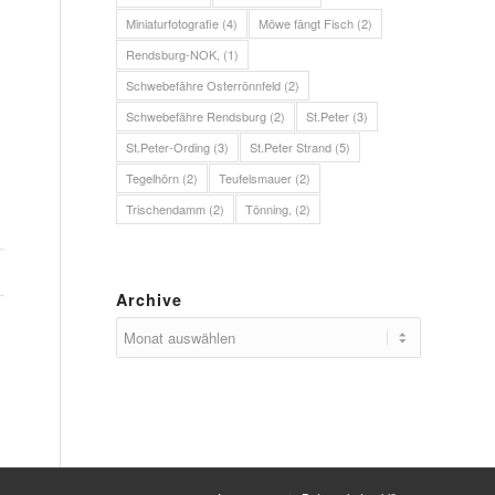
Miniaturfotografie
(4)
Möwe fängt Fisch
(2)
Rendsburg-NOK,
(1)
Schwebefähre Osterrönnfeld
(2)
Schwebefähre Rendsburg
(2)
St.Peter
(3)
St.Peter-Ording
(3)
St.Peter Strand
(5)
Tegelhörn
(2)
Teufelsmauer
(2)
Trischendamm
(2)
Tönning,
(2)
Archive