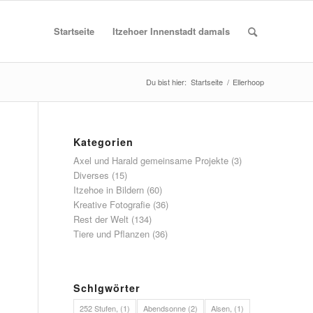
Startseite
Itzehoer Innenstadt damals
Du bist hier:
Startseite
/
Ellerhoop
Kategorien
Axel und Harald gemeinsame Projekte
(3)
Diverses
(15)
Itzehoe in Bildern
(60)
Kreative Fotografie
(36)
Rest der Welt
(134)
Tiere und Pflanzen
(36)
Schlgwörter
252 Stufen,
(1)
Abendsonne
(2)
Alsen,
(1)