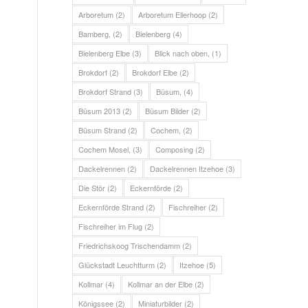
Arboretum
(2)
Arboretum Ellerhoop
(2)
Bamberg,
(2)
Bielenberg
(4)
Bielenberg Elbe
(3)
Blick nach oben,
(1)
Brokdorf
(2)
Brokdorf Elbe
(2)
Brokdorf Strand
(3)
Büsum,
(4)
Büsum 2013
(2)
Büsum Bilder
(2)
Büsum Strand
(2)
Cochem,
(2)
Cochem Mosel,
(3)
Composing
(2)
Dackelrennen
(2)
Dackelrennen Itzehoe
(3)
Die Stör
(2)
Eckernförde
(2)
Eckernförde Strand
(2)
Fischreiher
(2)
Fischreiher im Flug
(2)
Friedrichskoog Trischendamm
(2)
Glückstadt Leuchtturm
(2)
Itzehoe
(5)
Kollmar
(4)
Kollmar an der Elbe
(2)
Königssee
(2)
Miniaturbilder
(2)