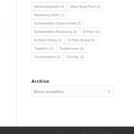
Miniaturfotografie
(4)
Möwe fängt Fisch
(2)
Rendsburg-NOK,
(1)
Schwebefähre Osterrönnfeld
(2)
Schwebefähre Rendsburg
(2)
St.Peter
(3)
St.Peter-Ording
(3)
St.Peter Strand
(5)
Tegelhörn
(2)
Teufelsmauer
(2)
Trischendamm
(2)
Tönning,
(2)
Archive