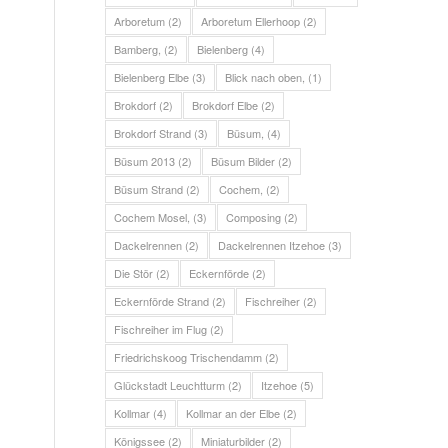
Arboretum
(2)
Arboretum Ellerhoop
(2)
Bamberg,
(2)
Bielenberg
(4)
Bielenberg Elbe
(3)
Blick nach oben,
(1)
Brokdorf
(2)
Brokdorf Elbe
(2)
Brokdorf Strand
(3)
Büsum,
(4)
Büsum 2013
(2)
Büsum Bilder
(2)
Büsum Strand
(2)
Cochem,
(2)
Cochem Mosel,
(3)
Composing
(2)
Dackelrennen
(2)
Dackelrennen Itzehoe
(3)
Die Stör
(2)
Eckernförde
(2)
Eckernförde Strand
(2)
Fischreiher
(2)
Fischreiher im Flug
(2)
Friedrichskoog Trischendamm
(2)
Glückstadt Leuchtturm
(2)
Itzehoe
(5)
Kollmar
(4)
Kollmar an der Elbe
(2)
Königssee
(2)
Miniaturbilder
(2)