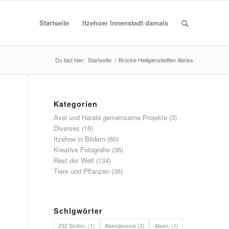
Startseite
Itzehoer Innenstadt damals
Du bist hier:
Startseite
/
Brücke Heiligenstedten Abriss
Kategorien
Axel und Harald gemeinsame Projekte
(3)
Diverses
(15)
Itzehoe in Bildern
(60)
Kreative Fotografie
(36)
Rest der Welt
(134)
Tiere und Pflanzen
(36)
Schlgwörter
252 Stufen,
(1)
Abendsonne
(2)
Alsen,
(1)