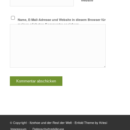
Website
Name, E-Mail-Adresse und Website in diesem Browser für
meinen nächsten Kommentar speichern.
© Copyright -
Itzehoe und der Rest der Welt
-
Enfold Theme by Kriesi
Impressum
Datenschutzerklärung