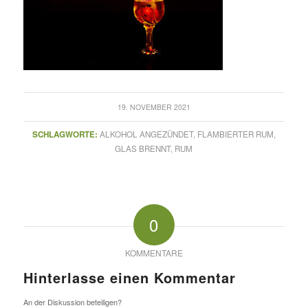
19. NOVEMBER 2021
SCHLAGWORTE:
ALKOHOL ANGEZÜNDET
,
FLAMBIERTER RUM
,
GLAS BRENNT
,
RUM
0
KOMMENTARE
Hinterlasse einen Kommentar
An der Diskussion beteiligen?