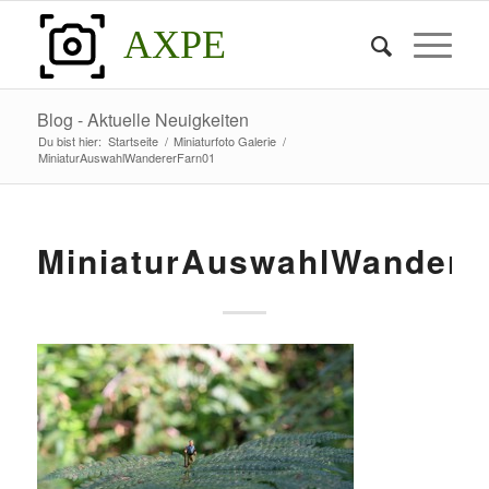
AXPE
Blog - Aktuelle Neuigkeiten
Du bist hier:
Startseite
/
Miniaturfoto Galerie
/
MiniaturAuswahlWandererFarn01
MiniaturAuswahlWandere