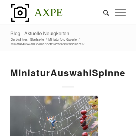
AXPE
Blog - Aktuelle Neuigkeiten
Du bist hier:
Startseite
/
Miniaturfoto Galerie
/
MiniaturAuswahlSpinnennetzKlettererverkleinert02
MiniaturAuswahlSpinnenne