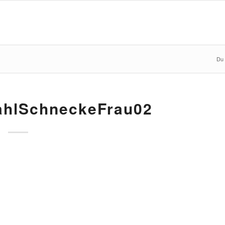
Du 
ahlSchneckeFrau02