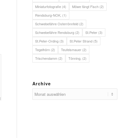
Miniaturfotografie
(4)
Möwe fängt Fisch
(2)
Rendsburg-NOK,
(1)
Schwebefähre Osterrönnfeld
(2)
Schwebefähre Rendsburg
(2)
St.Peter
(3)
St.Peter-Ording
(3)
St.Peter Strand
(5)
Tegelhörn
(2)
Teufelsmauer
(2)
Trischendamm
(2)
Tönning,
(2)
Archive