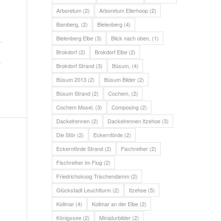
Arboretum
(2)
Arboretum Ellerhoop
(2)
Bamberg,
(2)
Bielenberg
(4)
Bielenberg Elbe
(3)
Blick nach oben,
(1)
Brokdorf
(2)
Brokdorf Elbe
(2)
Brokdorf Strand
(3)
Büsum,
(4)
Büsum 2013
(2)
Büsum Bilder
(2)
Büsum Strand
(2)
Cochem,
(2)
Cochem Mosel,
(3)
Composing
(2)
Dackelrennen
(2)
Dackelrennen Itzehoe
(3)
Die Stör
(2)
Eckernförde
(2)
Eckernförde Strand
(2)
Fischreiher
(2)
Fischreiher im Flug
(2)
Friedrichskoog Trischendamm
(2)
Glückstadt Leuchtturm
(2)
Itzehoe
(5)
Kollmar
(4)
Kollmar an der Elbe
(2)
Königssee
(2)
Miniaturbilder
(2)