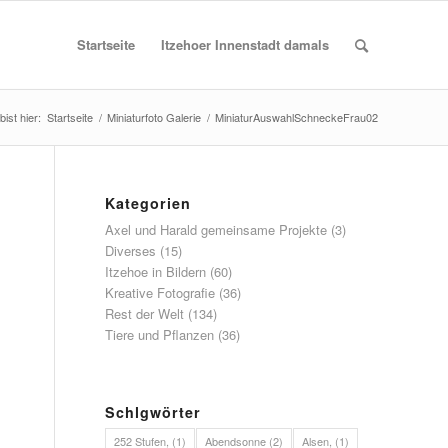
Startseite
Itzehoer Innenstadt damals
bist hier:
Startseite
/
Miniaturfoto Galerie
/
MiniaturAuswahlSchneckeFrau02
Kategorien
Axel und Harald gemeinsame Projekte
(3)
Diverses
(15)
Itzehoe in Bildern
(60)
Kreative Fotografie
(36)
Rest der Welt
(134)
Tiere und Pflanzen
(36)
Schlgwörter
252 Stufen,
(1)
Abendsonne
(2)
Alsen,
(1)