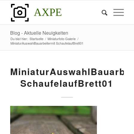
AXPE
Blog - Aktuelle Neuigkeiten
Du bist hier:
Startseite
/
Miniaturfoto Galerie
/
MiniaturAuswahlBauarbeitermit SchaufelaufBrett01
MiniaturAuswahlBauarbei
SchaufelaufBrett01