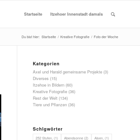
Startseite
Itzehoer Innenstadt damals
Du bist hier:
Startseite
/
Kreative Fotografie
/
Foto der Woche
Kategorien
Axel und Harald gemeinsame Projekte
(3)
Diverses
(15)
Itzehoe in Bildern
(60)
Kreative Fotografie
(36)
Rest der Welt
(134)
Tiere und Pflanzen
(36)
Schlgwörter
252 Stufen,
(1)
Abendsonne
(2)
Alsen,
(1)