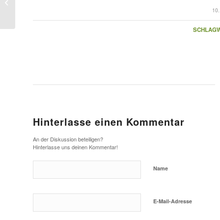
Gläser und Obst
10
SCHLAG
Hinterlasse einen Kommentar
An der Diskussion beteiligen?
Hinterlasse uns deinen Kommentar!
Name
E-Mail-Adresse