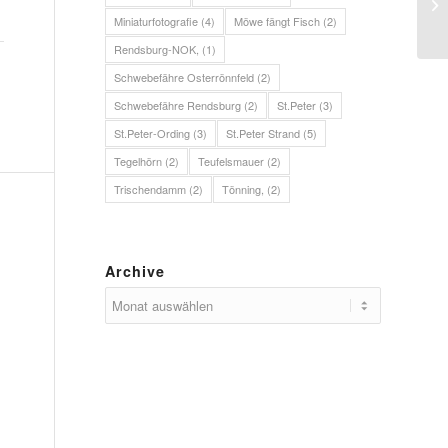
Ei
Miniaturfotografie
(4)
Möwe fängt Fisch
(2)
Rendsburg-NOK,
(1)
Schwebefähre Osterrönnfeld
(2)
Schwebefähre Rendsburg
(2)
St.Peter
(3)
St.Peter-Ording
(3)
St.Peter Strand
(5)
Tegelhörn
(2)
Teufelsmauer
(2)
Trischendamm
(2)
Tönning,
(2)
Archive