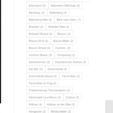
Arboretum
(2)
Arboretum Ellerhoop
(2)
Bamberg,
(2)
Bielenberg
(4)
Bielenberg Elbe
(3)
Blick nach oben,
(1)
Brokdorf
(2)
Brokdorf Elbe
(2)
Brokdorf Strand
(3)
Büsum,
(4)
Büsum 2013
(2)
Büsum Bilder
(2)
Büsum Strand
(2)
Cochem,
(2)
Cochem Mosel,
(3)
Composing
(2)
Dackelrennen
(2)
Dackelrennen Itzehoe
(3)
Die Stör
(2)
Eckernförde
(2)
Eckernförde Strand
(2)
Fischreiher
(2)
Fischreiher im Flug
(2)
Friedrichskoog Trischendamm
(2)
Glückstadt Leuchtturm
(2)
Itzehoe
(5)
Kollmar
(4)
Kollmar an der Elbe
(2)
Königssee
(2)
Miniaturbilder
(2)