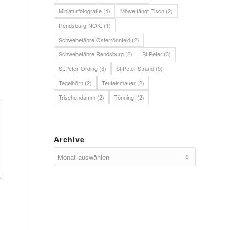
Miniaturfotografie
(4)
Möwe fängt Fisch
(2)
Rendsburg-NOK,
(1)
Schwebefähre Osterrönnfeld
(2)
Schwebefähre Rendsburg
(2)
St.Peter
(3)
St.Peter-Ording
(3)
St.Peter Strand
(5)
Tegelhörn
(2)
Teufelsmauer
(2)
Trischendamm
(2)
Tönning,
(2)
Archive