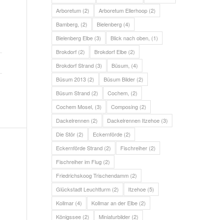
Arboretum
(2)
Arboretum Ellerhoop
(2)
Bamberg,
(2)
Bielenberg
(4)
Bielenberg Elbe
(3)
Blick nach oben,
(1)
Brokdorf
(2)
Brokdorf Elbe
(2)
Brokdorf Strand
(3)
Büsum,
(4)
Büsum 2013
(2)
Büsum Bilder
(2)
Büsum Strand
(2)
Cochem,
(2)
Cochem Mosel,
(3)
Composing
(2)
Dackelrennen
(2)
Dackelrennen Itzehoe
(3)
Die Stör
(2)
Eckernförde
(2)
Eckernförde Strand
(2)
Fischreiher
(2)
Fischreiher im Flug
(2)
Friedrichskoog Trischendamm
(2)
Glückstadt Leuchtturm
(2)
Itzehoe
(5)
Kollmar
(4)
Kollmar an der Elbe
(2)
Königssee
(2)
Miniaturbilder
(2)