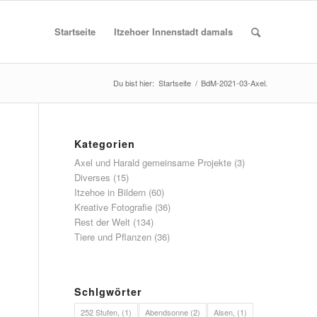
Startseite
Itzehoer Innenstadt damals
Du bist hier:
Startseite
/
BdM-2021-03-Axel.
Kategorien
Axel und Harald gemeinsame Projekte
(3)
Diverses
(15)
Itzehoe in Bildern
(60)
Kreative Fotografie
(36)
Rest der Welt
(134)
Tiere und Pflanzen
(36)
Schlgwörter
252 Stufen,
(1)
Abendsonne
(2)
Alsen,
(1)