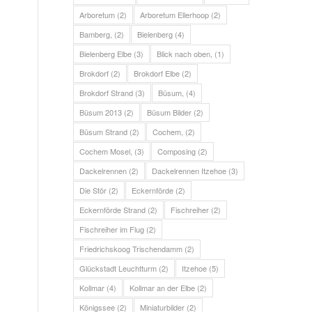
Arboretum
(2)
Arboretum Ellerhoop
(2)
Bamberg,
(2)
Bielenberg
(4)
Bielenberg Elbe
(3)
Blick nach oben,
(1)
Brokdorf
(2)
Brokdorf Elbe
(2)
Brokdorf Strand
(3)
Büsum,
(4)
Büsum 2013
(2)
Büsum Bilder
(2)
Büsum Strand
(2)
Cochem,
(2)
Cochem Mosel,
(3)
Composing
(2)
Dackelrennen
(2)
Dackelrennen Itzehoe
(3)
Die Stör
(2)
Eckernförde
(2)
Eckernförde Strand
(2)
Fischreiher
(2)
Fischreiher im Flug
(2)
Friedrichskoog Trischendamm
(2)
Glückstadt Leuchtturm
(2)
Itzehoe
(5)
Kollmar
(4)
Kollmar an der Elbe
(2)
Königssee
(2)
Miniaturbilder
(2)