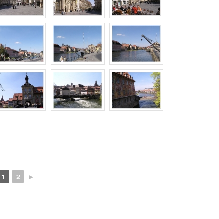
1
2
►